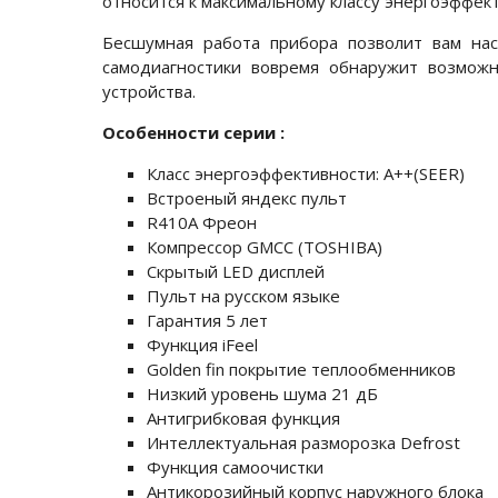
относится к максимальному классу энергоэффек
Бесшумная работа прибора позволит вам на
самодиагностики вовремя обнаружит возмож
устройства.
Особенности серии :
Класс энергоэффективности: А++(SEER)
Встроеный яндекс пульт
R410A Фреон
Компрессор GMCC (TOSHIBA)
Скрытый LED дисплей
Пульт на русском языке
Гарантия 5 лет
Функция iFeel
Golden fin покрытие теплообменников
Низкий уровень шума 21 дБ
Антигрибковая функция
Интеллектуальная разморозка Defrost
Функция самоочистки
Антикорозийный корпус наружного блока