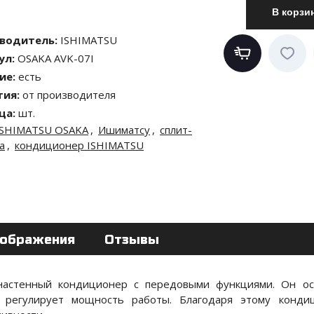
водитель
:
ISHIMATSU
ул
:
OSAKA AVK-07I
ие
:
есть
тия
:
от производителя
ца
:
шт.
ISHIMATSU OSAKA
,
Ишиматсу
,
сплит-
а
,
кондиционер ISHIMATSU
ображения
Отзывы
настенный кондиционер с передовыми функциями. Он о
 регулирует мощность работы. Благодаря этому конди