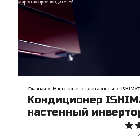
Главная
»
Настенные кондиционеры
»
ISHIMA
Кондиционер ISHIM
настенный инверт
Р