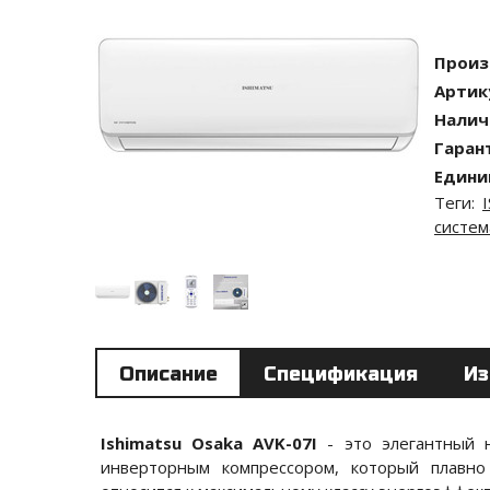
Произ
Артик
Налич
Гаран
Едини
Теги:
систем
Описание
Спецификация
Из
Ishimatsu Osaka AVK-07I
- это элегантный 
инверторным компрессором, который плавно