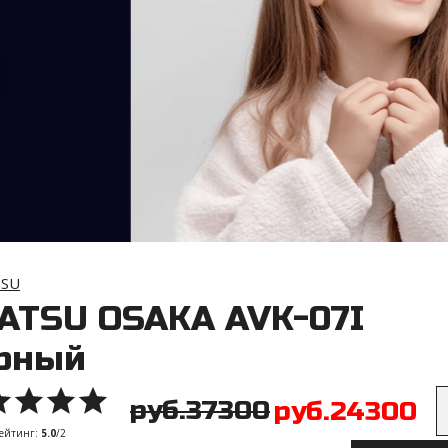
TSU
ATSU OSAKA AVK-07I
орный
руб.37300
руб.24300
ейтинг
:
5.0
/
2