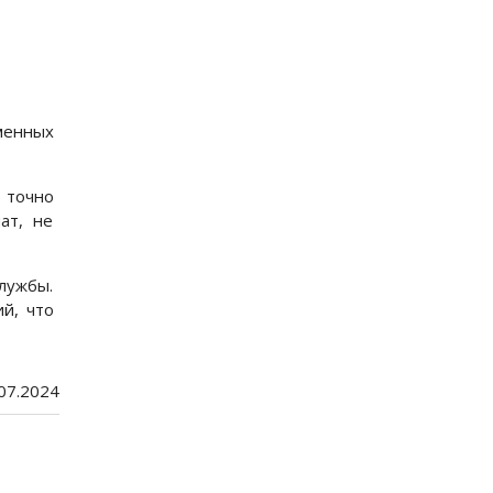
менных
 точно
ат, не
лужбы.
й, что
.07.2024