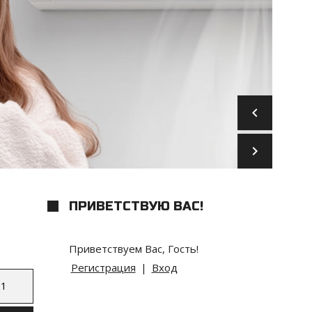
keyboard_arrow_left
keyboard_arrow_right
ПРИВЕТСТВУЮ ВАС
!
Приветствуем Вас
,
Гость
!
Регистрация
|
Вход