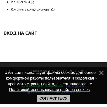
VRF системы
(5)
Колонные кондиционеры
(2)
ВХОД НА САЙТ
Телефон +7 (927) 259-26-18
Этот сайт использует файлы cookies для более
комфортной работы пользователя. Продолжая
Интернет-магазин elite-split.ru © 2026
просмотр страниц сайта, вы соглашаетесь с
Whatsapp Business
Telegram
Политикой использования файлов cookies
.
@EliteSplit_TelegramBot
СОГЛАСИТЬСЯ