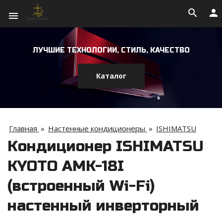
search
person
menu
ЛУЧШИЕ ТЕХНОЛОГИИ, СТИЛЬ, КАЧЕСТВО
Каталог
Главная
»
Настенные кондиционеры
»
ISHIMATSU
Кондиционер ISHIMATSU
KYOTO AMK-18I
(встроенный Wi-Fi)
настенный инверторный