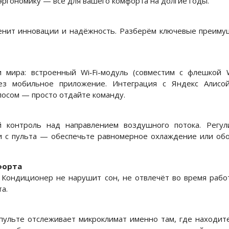
ргономику — всё для вашего комфорта на долгие годы.
енит инновации и надёжность. Разберём ключевые преиму
 мира: встроенный Wi‑Fi-модуль (совместим с флешкой 
ез мобильное приложение. Интеграция с Яндекс Алисо
лосом — просто отдайте команду.
 контроль над направлением воздушного потока. Регул
и с пульта — обеспечьте равномерное охлаждение или обо
форта
 Кондиционер не нарушит сон, не отвлечёт во время рабо
а.
 пульте отслеживает микроклимат именно там, где находите