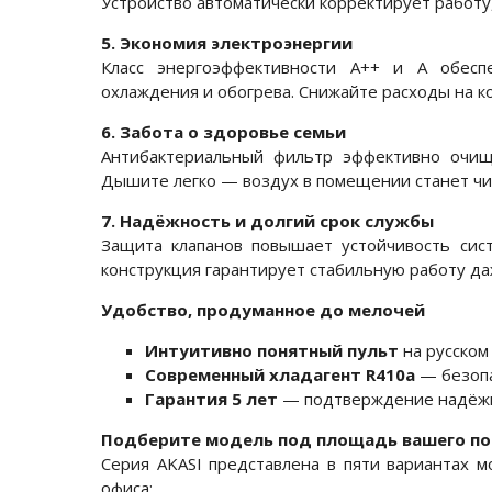
Устройство автоматически корректирует работу
5. Экономия электроэнергии
Класс энергоэффективности A++ и A обесп
охлаждения и обогрева. Снижайте расходы на к
6. Забота о здоровье семьи
Антибактериальный фильтр эффективно очища
Дышите легко — воздух в помещении станет чи
7. Надёжность и долгий срок службы
Защита клапанов повышает устойчивость сист
конструкция гарантирует стабильную работу да
Удобство, продуманное до мелочей
Интуитивно понятный пульт
на русском
Современный хладагент R410a
— безопа
Гарантия 5 лет
— подтверждение надёжно
Подберите модель под площадь вашего п
Серия AKASI представлена в пяти вариантах 
офиса: