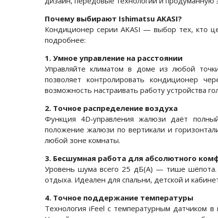
дизайн, передовые технологии и продуманную э
Почему выбирают Ishimatsu AKASI?
Кондиционер серии AKASI — выбор тех, кто ц
подробнее:
1. Умное управление на расстоянии
Управляйте климатом в доме из любой точки
позволяет контролировать кондиционер чер
возможность настраивать работу устройства го
2. Точное распределение воздуха
Функция 4D‑управления жалюзи даёт полный
положение жалюзи по вертикали и горизонтал
любой зоне комнаты.
3. Бесшумная работа для абсолютного ком
Уровень шума всего 25 дБ(А) — тише шёпота.
отдыха. Идеален для спальни, детской и кабинет
4. Точное поддержание температуры
Технология iFeel с температурным датчиком в