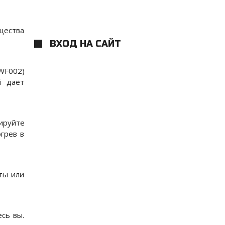
щества
ВХОД НА САЙТ
WF002)
й даёт
ируйте
грев в
ты или
сь вы.