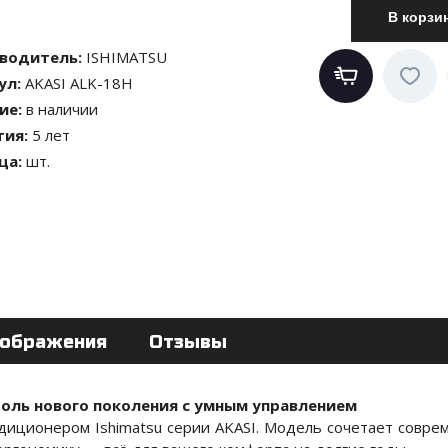
водитель
:
ISHIMATSU
ул
:
AKASI ALK-18H
ие
:
в наличии
тия
:
5 лет
ца
:
шт.
ображения
Отзывы
роль нового поколения с умным управлением
диционером Ishimatsu серии AKASI. Модель сочетает совре