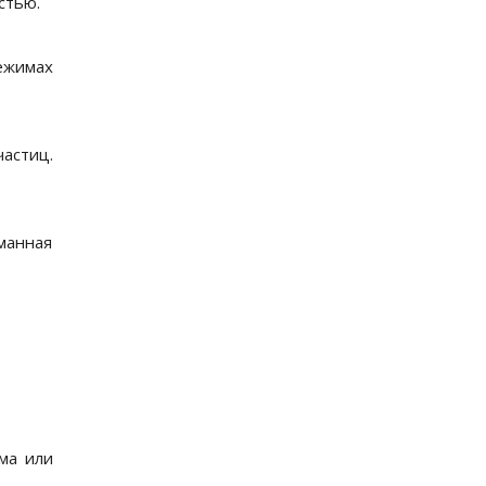
стью.
ежимах
астиц.
манная
ма или