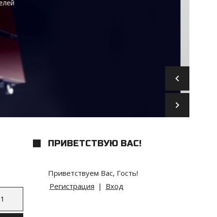
keyboard_arrow_left
keyboard_arrow_right
ПРИВЕТСТВУЮ ВАС
!
Приветствуем Вас
,
Гость
!
Регистрация
|
Вход