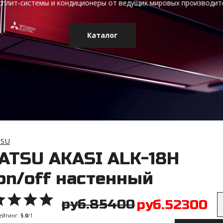
TSU
ATSU AKASI ALK-18H
 on/off настенный
руб.85400
руб.52300
ейтинг
:
5.0
/
1