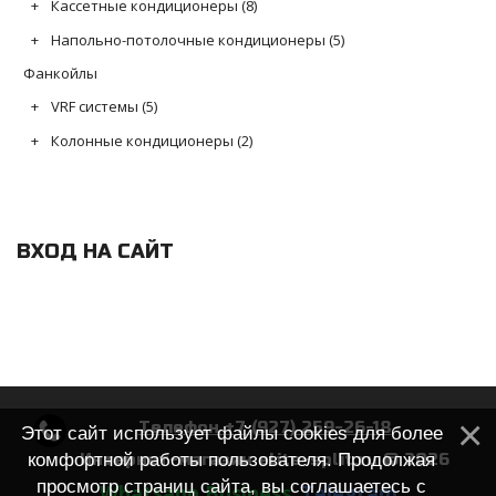
Кассетные кондиционеры
(8)
Напольно-потолочные кондиционеры
(5)
Фанкойлы
VRF системы
(5)
Колонные кондиционеры
(2)
ВХОД НА САЙТ
Телефон +7 (927) 259-26-18
Этот сайт использует файлы cookies для более
комфортной работы пользователя. Продолжая
Интернет-магазин elite-split.ru © 2026
просмотр страниц сайта, вы соглашаетесь с
Whatsapp Business
Telegram