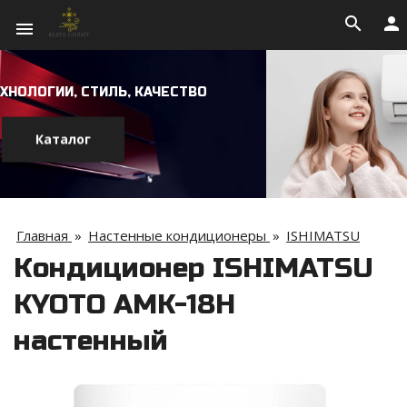
search
person
menu
ТВО
Главная
»
Настенные кондиционеры
»
ISHIMATSU
Кондиционер ISHIMATSU
KYOTO AMK-18H
настенный